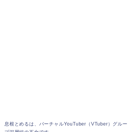
息根とめるは、バーチャルYouTuber（VTuber）グルー