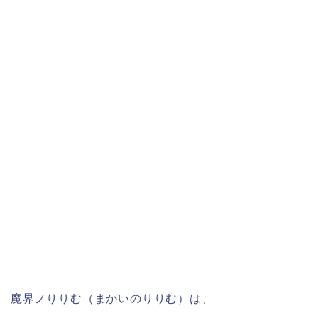
魔界ノりりむ（まかいのりりむ）は、