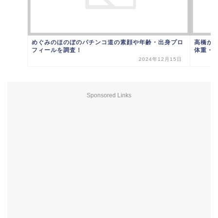
めぐみのほのぼのパチンコ道の素顔や年齢・出身プロ
高橋かの
フィールを調査！
体重・誕.
2024年12月15日
Sponsored Links