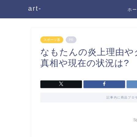
art-
ホ
スポーツ系
PR
なもたんの炎上理由や
真相や現在の状況は?
記事内に商品プロ
S