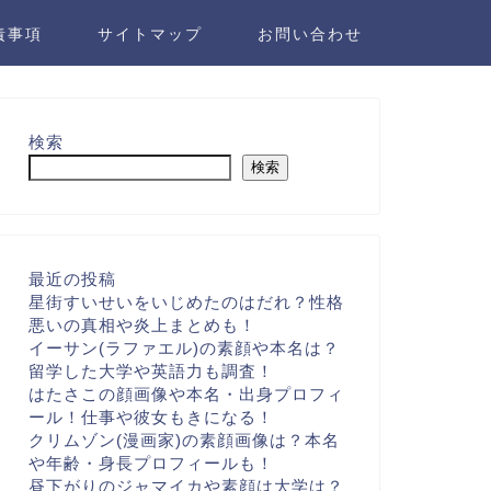
責事項
サイトマップ
お問い合わせ
検索
検索
最近の投稿
星街すいせいをいじめたのはだれ？性格
悪いの真相や炎上まとめも！
イーサン(ラファエル)の素顔や本名は？
留学した大学や英語力も調査！
はたさこの顔画像や本名・出身プロフィ
ール！仕事や彼女もきになる！
クリムゾン(漫画家)の素顔画像は？本名
や年齢・身長プロフィールも！
昼下がりのジャマイカや素顔は大学は？