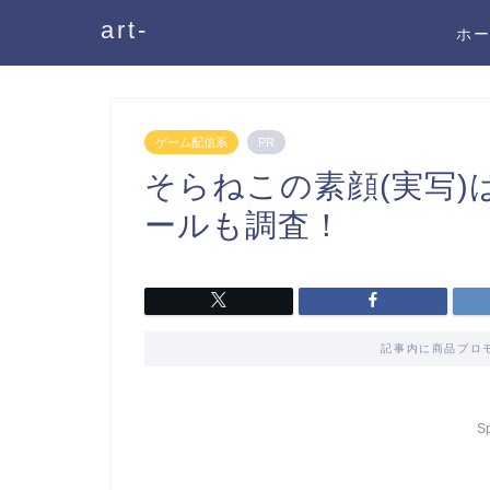
art-
ホ
ゲーム配信系
PR
そらねこの素顔(実写)
ールも調査！
記事内に商品プロ
S