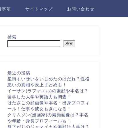
責事項
サイトマップ
お問い合わせ
検索
検索
最近の投稿
星街すいせいをいじめたのはだれ？性格
悪いの真相や炎上まとめも！
イーサン(ラファエル)の素顔や本名は？
留学した大学や英語力も調査！
はたさこの顔画像や本名・出身プロフィ
ール！仕事や彼女もきになる！
クリムゾン(漫画家)の素顔画像は？本名
や年齢・身長プロフィールも！
昼下がりのジャマイカや素顔は大学は？