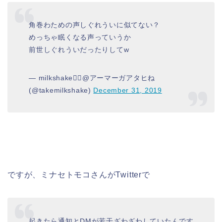
角巻わための声しぐれういに似てない？
めっちゃ眠くなる声っていうか
前世しぐれういだったりしてw
— milkshake🏴‍☠️@アーマーガアタヒね
(@takemilkshake)
December 31, 2019
ですが、ミナセトモコさんがTwitterで
起きたら通知とDMが若干ざわざわしていたんです