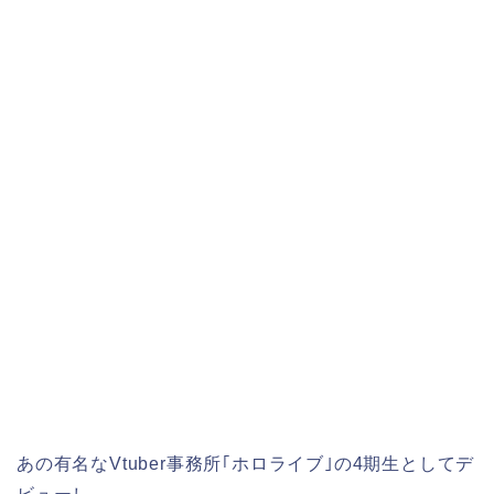
あの有名なVtuber事務所｢
ホロライブ
｣の
4期生
としてデ