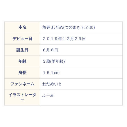
本名
角巻 わため(つのまき わため)
デビュー日
２０１９年１２月２９日
誕生日
６月６日
年齢
３歳(羊年齢)
身長
１５１cm
ファンネーム
わためいと
イラストレータ
ふーみ
ー